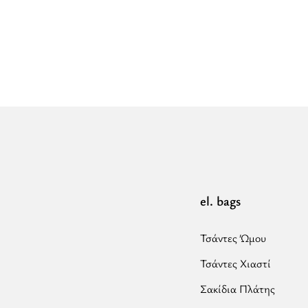
για
“APOLLON
P-
CLASSIC
Pattern
-
Χακί
Καφέ
-
Σακίδιο
Πλάτης”
el. bags
Τσάντες Ώμου
Τσάντες Χιαστί
Σακίδια Πλάτης