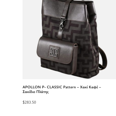
Σακίδιο
Πλάτης”
APOLLON P- CLASSIC Pattern – Χακί Καφέ –
Σακίδιο Πλάτης
$
283.50
Διαβάστε
περισσότερα