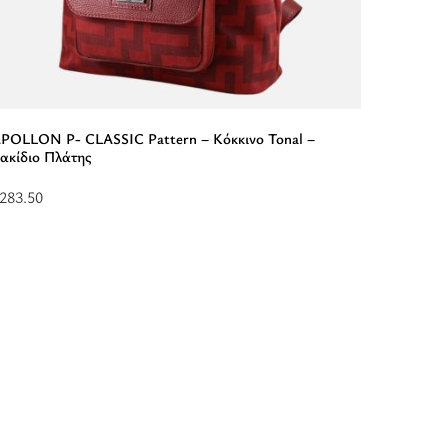
POLLON P- CLASSIC Pattern – Κόκκινο Tonal –
ακίδιο Πλάτης
283.50
ιαβάστε
ερισσότερα
ια
“APOLLON
-
LASSIC
attern
όκκινο