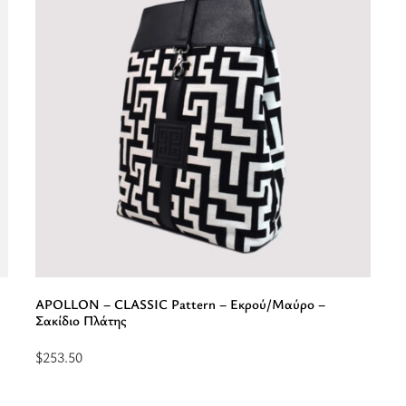
Πούρο
T
-
-
Σακίδιο
Σ
Πλάτης”
Π
APOLLON – CLASSIC Pattern – Εκρού/Μαύρο –
Σακίδιο Πλάτης
$
253.50
Προσθήκη
στο