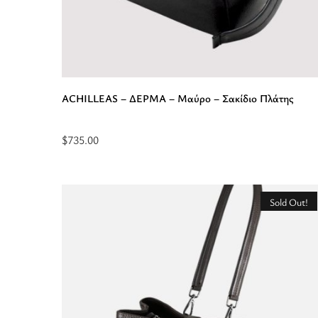
ACHILLEAS – ΔΕΡΜΑ – Mαύρο – Σακίδιο Πλάτης
$
735.00
Προσθήκη
στο
καλάθι:
Sold Out!
“ACHILLEAS
-
ΔΕΡΜΑ
-
Mαύρο
-