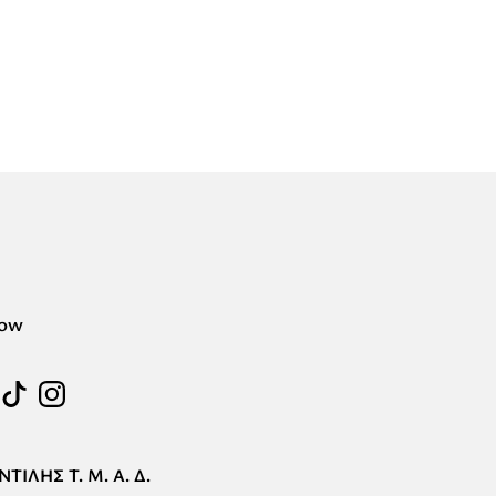
low
ΤΙΛΗΣ Τ. Μ. Α. Δ.