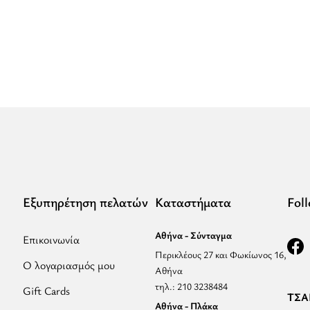
καλάθι:
“APOLLON
-
CLASSIC
Pattern
-
Εκρού/
Μαύρο
-
Σακίδιο
Πλάτης”
Εξυπηρέτηση πελατών
Καταστήματα
Fol
Αθήνα - Σύνταγμα
Επικοινωνία
Περικλέους 27 και Φωκίωνος 16,
Ο λογαριασμός μου
Αθήνα
τηλ.: 210 3238484
Gift Cards
ΤΣΑΝ
Αθήνα - Πλάκα