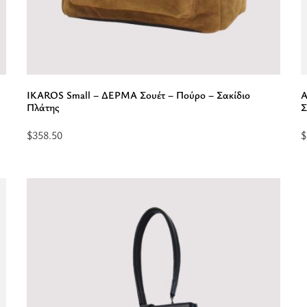
IKAROS Small – ΔΕΡΜΑ Σουέτ – Πούρο – Σακίδιο
A
Πλάτης
Σ
$
358.50
$
Προσθήκη
Δ
στο
π
καλάθι:
γ
“IKAROS
Small
P
-
C
ΔΕΡΜΑ
P
Σουέτ
-
-
Κ