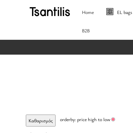
Home
EL bags
B2B
orderby: price high to low
Καθαρισμός