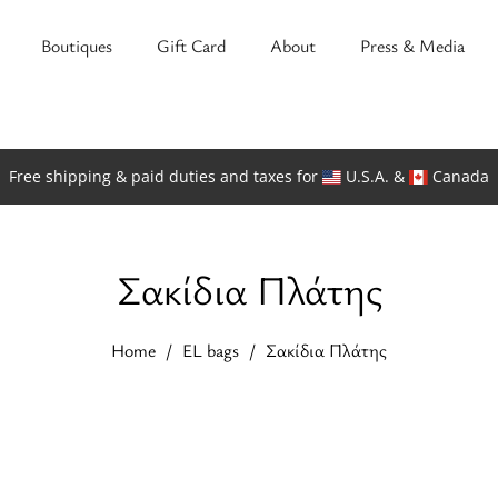
Boutiques
Gift Card
About
Press & Media
Free shipping & paid duties and taxes for
U.S.A. &
Canada
Σακίδια Πλάτης
Home
EL bags
Σακίδια Πλάτης