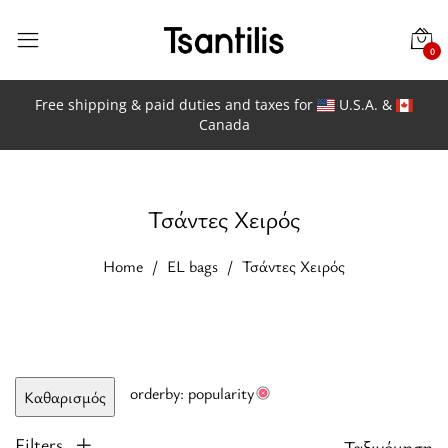
0
Free shipping & paid duties and taxes for
U.S.A. &
Canada
Τσάντες Χειρός
Home
EL bags
Τσάντες Χειρός
orderby: popularity
Καθαρισμός
Filters
Ταξινόμηση