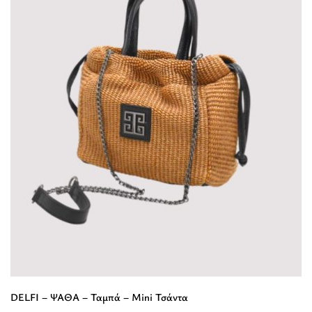
-
EL
Ιμάντας
-
Τσάντα
Χιαστί”
DELFI – ΨΑΘΑ – Ταμπά – Mini Τσάντα