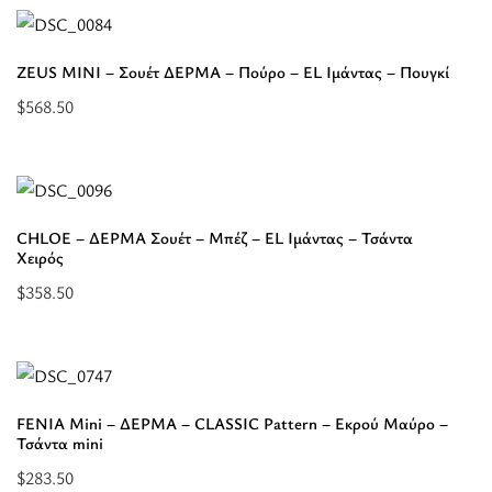
-
για
Μπέζ
“ZEUS
-
ZEUS MINI – Σουέτ ΔΕΡΜΑ – Πούρο – EL Ιμάντας – Πουγκί
MINI
EL
$
568.50
-
Ιμάντας
Προσθήκη
ΔΕΡΜΑ
-
στο
-
Πουγκί”
καλάθι:
Μαύρο
“ZEUS
-
CHLOE – ΔΕΡΜΑ Σουέτ – Μπέζ – EL Ιμάντας – Τσάντα
MINI
Χειρός
EL
-
Ιμάντας
$
358.50
Σουέτ
Επιλέξτε
-
ΔΕΡΜΑ
επιλογές
Πουγκί”
-
για
Πούρο
“CHLOE
FENIA Mini – ΔΕΡΜΑ – CLASSIC Pattern – Εκρού Μαύρο –
-
-
Τσάντα mini
EL
ΔΕΡΜΑ
$
283.50
Ιμάντας
Σουέτ