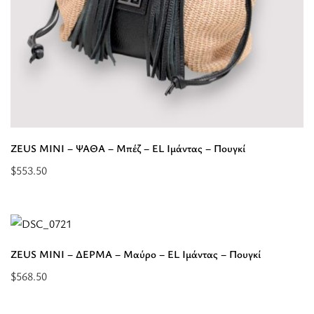
ZEUS MINI – ΨΑΘΑ – Μπέζ – EL Ιμάντας – Πουγκί
$
553.50
Επιλέξτε
επιλογές
για
“ZEUS
ZEUS MINI – ΔΕΡΜΑ – Μαύρο – EL Ιμάντας – Πουγκί
MINI
$
568.50
-
Επιλέξτε
ΨΑΘΑ
επιλογές