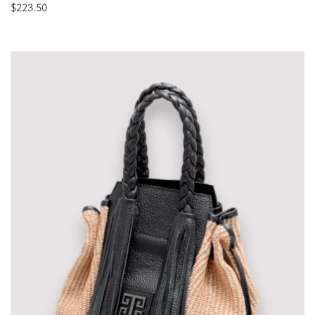
$
223.50
Διαβάστε
περισσότερα
για
“DELFI
-
ΨΑΘΑ
-
Ταμπά
-
Mini
Τσάντα”