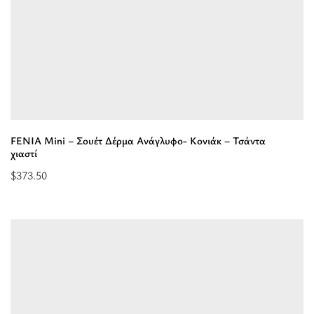
Τσάντα
mini”
FENIA Mini – Σουέτ Δέρμα Ανάγλυφο- Κονιάκ – Τσάντα
χιαστί
$
373.50
Προσθήκη
στο
καλάθι:
“FENIA
Mini
-
Σουέτ