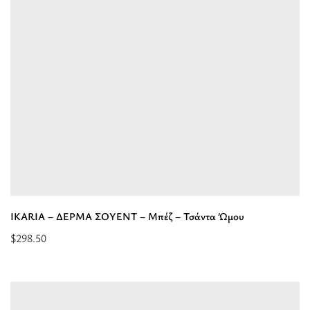
Δέρμα
Ανάγλυφο-
Κονιάκ
-
Τσάντα
χιαστί”
IKARIA – ΔΕΡΜΑ ΣΟΥΕΝΤ – Μπέζ – Τσάντα Ώμου
$
298.50
Προσθήκη
στο
καλάθι:
“IKARIA