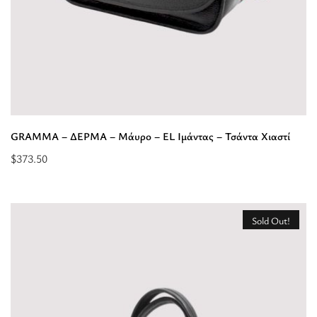
GRAMMA – ΔΕΡΜΑ – Μάυρο – EL Ιμάντας – Τσάντα Χιαστί
$
373.50
Επιλέξτε
επιλογές
για
Sold Out!
“GRAMMA
-
ΔΕΡΜΑ
-
Μάυρο