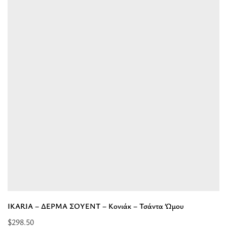
-
ΔΕΡΜΑ
ΣΟΥΕΝΤ
-
Μπέζ
-
Τσάντα
Ώμου”
IKARIA – ΔΕΡΜΑ ΣΟΥΕΝΤ – Κονιάκ – Τσάντα Ώμου
$
298.50