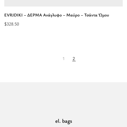
EVRIDIKI – ΔΕΡΜΑ Ανάγλυφο – Μαύρο – Τσάντα Ώμου
$
328.50
Προσθήκη
στο
καλάθι:
“EVRIDIKI
1
2
-
ΔΕΡΜΑ
Ανάγλυφο
-
Μαύρο
-
Τσάντα
Ώμου”
el. bags