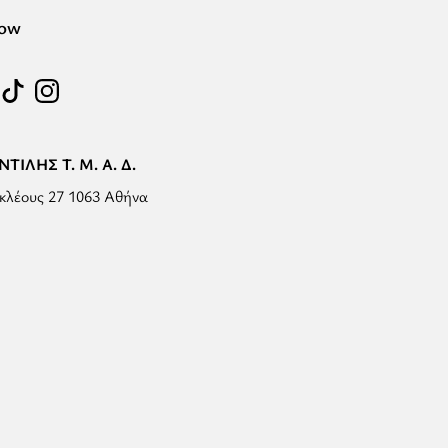
low
ΤΙΛΗΣ Τ. Μ. Α. Δ.
κλέους 27 1063 Αθήνα