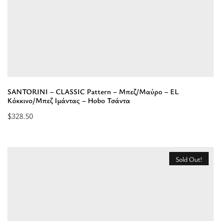
Σκούρο
Μπλε
Ιμάντας
-
Hobo
Τσάντα”
SANTORINI – CLASSIC Pattern – Μπεζ/Μαύρο – EL
Κόκκινο/Μπεζ Ιμάντας – Hobo Τσάντα
$
328.50
Προσθήκη
στο
καλάθι:
Sold Out!
“SANTORINI
-
CLASSIC
Pattern
-