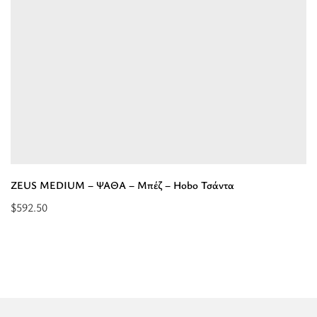
-
Hobo
Τσάντα”
ZEUS MEDIUM – ΨΑΘΑ – Μπέζ – Hobo Τσάντα
$
592.50
Διαβάστε
περισσότερα
για
“ZEUS
MEDIUM
-