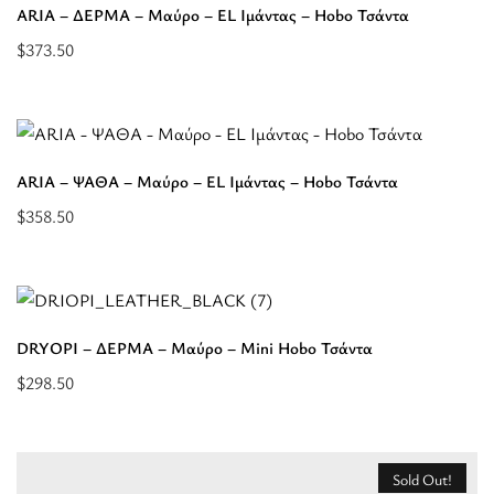
ARIA – ΔΕΡΜΑ – Μαύρο – EL Ιμάντας – Hobo Τσάντα
EL
-
Ιμάντας
$
373.50
Ανάγλυφο
Επιλέξτε
-
ΔΕΡΜΑ
επιλογές
Hobo
-
για
Τσάντα”
CLASSIC
“ARIA
Pattern
ARIA – ΨΑΘΑ – Μαύρο – EL Ιμάντας – Hobo Τσάντα
-
-
$
358.50
ΔΕΡΜΑ
Μαύρο
Επιλέξτε
-
-
επιλογές
Μαύρο
EL
για
-
Ιμάντας
“ARIA
EL
DRYOPI – ΔΕΡΜΑ – Μαύρο – Mini Hobo Τσάντα
-
-
Ιμάντας
Hobo
$
298.50
ΨΑΘΑ
-
Επιλέξτε
Τσάντα”
-
Hobo
επιλογές
Μαύρο
Τσάντα”
για
-
Sold Out!
“DRYOPI