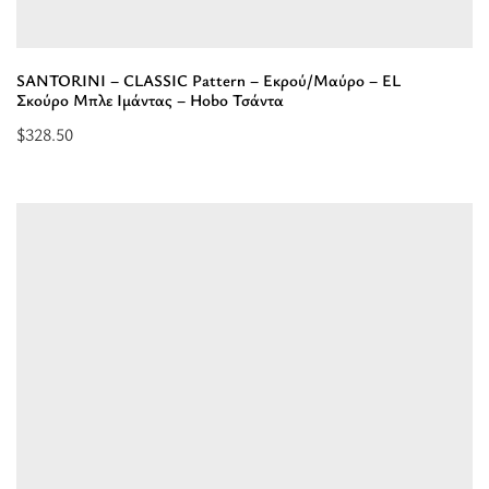
-
Hobo
Τσάντα”
SANTORINI – CLASSIC Pattern – Εκρού/Μαύρο – EL
Σκούρο Μπλε Ιμάντας – Hobo Τσάντα
$
328.50
Προσθήκη
στο
καλάθι:
“SANTORINI
-
CLASSIC
Pattern
-
Εκρού/
Μαύρο
-
EL