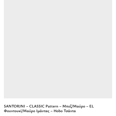
-
CLASSIC
Pattern
-
Μπεζ/
Μαύρο
-
EL
Λαδί/
Κόκκινο/
Μαύρο
Ιμάντας
-
Hobo
Τσάντα”
SANTORINI – CLASSIC Pattern – Μπεζ/Μαύρο – EL
Φουντουκί/Μαύρο Ιμάντας – Hobo Τσάντα