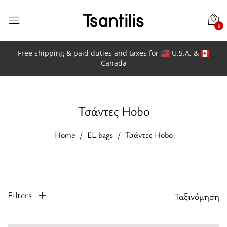
0
Free shipping & paid duties and taxes for
U.S.A. &
Canada
Τσάντες Hobo
Home
EL bags
Τσάντες Hobo
Filters
Ταξινόμηση