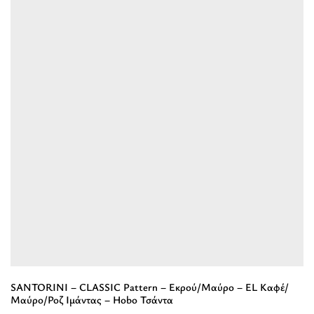
EL
-
Ιμάντας
ΔΕΡΜΑ
-
-
Hobo
Μαύρο
Τσάντα”
-
Mini
Hobo
Τσάντα”
SANTORINI – CLASSIC Pattern – Εκρού/Μαύρο – EL Καφέ/
Μαύρο/Ροζ Ιμάντας – Hobo Τσάντα