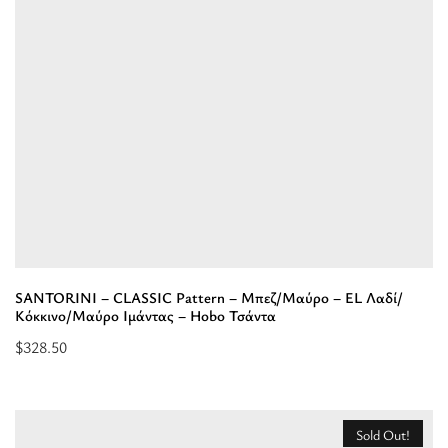
Μπεζ/
Μαύρο
-
EL
Κόκκινο/
Μπεζ
Ιμάντας
-
Hobo
Τσάντα”
SANTORINI – CLASSIC Pattern – Μπεζ/Μαύρο – EL Λαδί/
Κόκκινο/Μαύρο Ιμάντας – Hobo Τσάντα
$
328.50
Διαβάστε
περισσότερα
για
Sold Out!
“SANTORINI