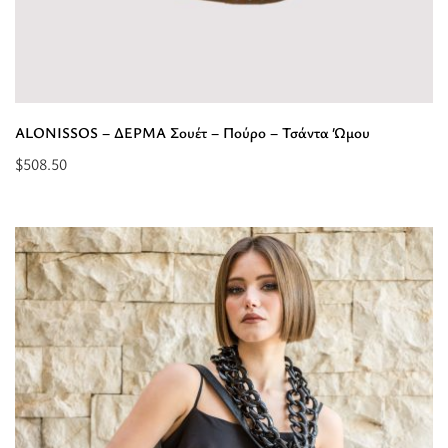
ALONISSOS – ΔΕΡΜΑ Σουέτ – Πούρο – Τσάντα Ώμου
$
508.50
Διαβάστε
περισσότερα
για
“ALONISSOS
-
ΔΕΡΜΑ
Σουέτ
-
Πούρο
-