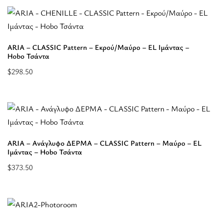
καλάθι:
“AMALTHIA
-
ARIA – CLASSIC Pattern – Εκρού/Μαύρο – EL Ιμάντας –
ΨΑΘΑ
Hobo Τσάντα
–
$
298.50
Ταμπά
Επιλέξτε
-
επιλογές
Hobo
για
Τσάντα”
“ARIA
-
ARIA – Ανάγλυφο ΔΕΡΜΑ – CLASSIC Pattern – Μαύρο – EL
CLASSIC
Ιμάντας – Hobo Τσάντα
Pattern
$
373.50
-
Επιλέξτε
Εκρού/
επιλογές
Μαύρο
για
-
“ARIA