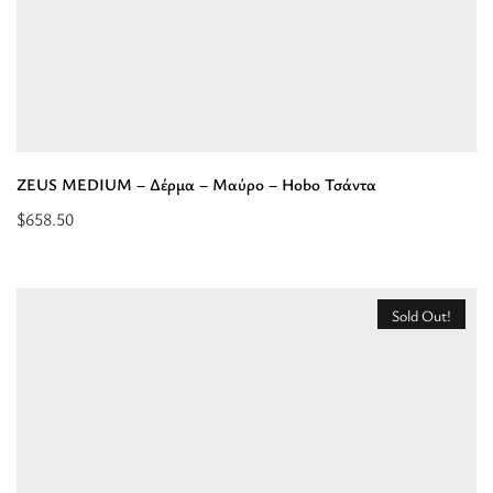
ZEUS MEDIUM – Δέρμα – Μαύρο – Hobo Τσάντα
$
658.50
Προσθήκη
στο
καλάθι:
Sold Out!
“ZEUS
MEDIUM
-
Δέρμα
-
Μαύρο