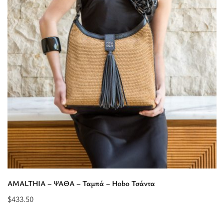
Τσάντα
Ώμου”
AMALTHIA – ΨΑΘΑ – Ταμπά – Hobo Τσάντα
$
433.50
Προσθήκη
στο