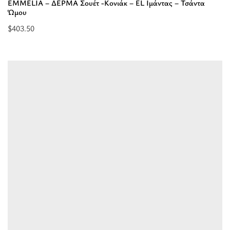
EMMELIA – ΔΕΡΜΑ Σουέτ -Κονιάκ – EL Ιμάντας – Τσάντα
Ώμου
$
403.50
Επιλέξτε
επιλογές
για
“EMMELIA
-
ΔΕΡΜΑ
Σουέτ
-Κονιάκ
-
EL
Ιμάντας
-
Τσάντα
Ώμου”