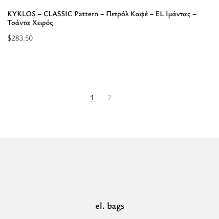
KYKLOS – CLASSIC Pattern – Πετρόλ Καφέ – EL Ιμάντας –
Τσάντα Χειρός
$
283.50
Επιλέξτε
επιλογές
για
“KYKLOS
1
2
-
CLASSIC
Pattern
-
Πετρόλ
Καφέ
-
EL
el. bags
Ιμάντας