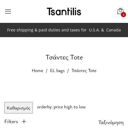
0
Free shipping & paid duties and taxes for
U.S.A. &
Canada
Τσάντες Tote
Home
EL bags
Τσάντες Tote
orderby: price high to low
Καθαρισμός
Filters
Ταξινόμηση