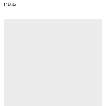
$
298.50
Επιλέξτε
επιλογές
για
“EMMELIA
-
CLASSIC
Pattern
-
Χακί
Καφέ
-
EL
Ιμάντας
-
Τσάντα
Tote”