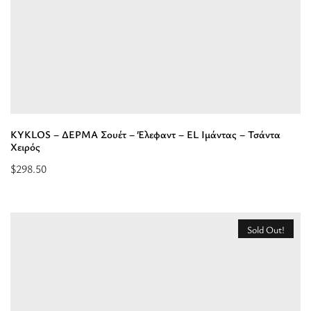
Ώμου”
KYKLOS – ΔΕΡΜΑ Σουέτ – Έλεφαντ – EL Ιμάντας – Τσάντα
Χειρός
$
298.50
Επιλέξτε
επιλογές
για
Sold Out!
“KYKLOS
-
ΔΕΡΜΑ
Σουέτ