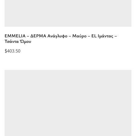
EMMELIA – ΔΕΡΜΑ Ανάγλυφο – Μαύρο – EL Ιμάντας –
Τσάντα Ώμου
$
403.50
Επιλέξτε
επιλογές
για
“EMMELIA
-
ΔΕΡΜΑ
Ανάγλυφο
-
Μαύρο
-