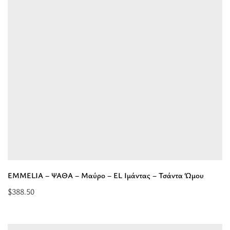
-
Πορτοκαλί
-
EL
Ιμάντας
-
Τσάντα
Ώμου”
EMMELIA – ΨΑΘΑ – Μαύρο – EL Ιμάντας – Τσάντα Ώμου
$
388.50
Επιλέξτε
επιλογές
για