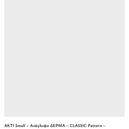
“EMMELIA
-
ΨΑΘΑ
-
Μαύρο
-
EL
Ιμάντας
-
Τσάντα
Ώμου”
AKTI Small – Ανάγλυφο ΔΕΡΜΑ – CLASSIC Pattern –