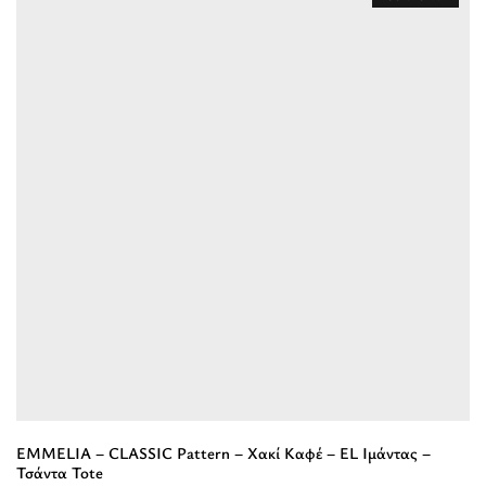
“KYKLOS
-
ΔΕΡΜΑ
Σουέτ
-
Καφέ
-
EL
Ιμάντας
-
Τσάντα
Χειρός”
EMMELIA – CLASSIC Pattern – Χακί Καφέ – EL Ιμάντας –
Τσάντα Tote