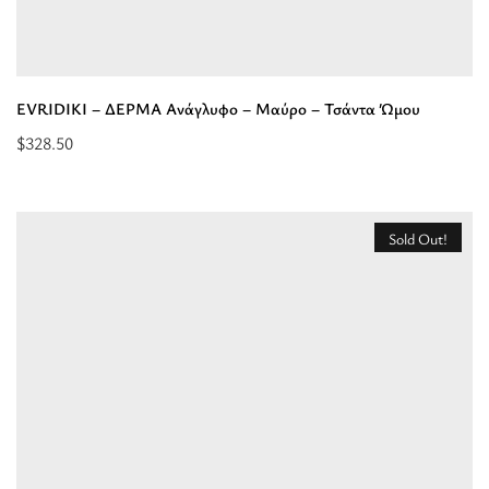
Ιμάντας
-
Τσάντα
Tote”
EVRIDIKI – ΔΕΡΜΑ Ανάγλυφο – Μαύρο – Τσάντα Ώμου
$
328.50
Προσθήκη
στο
καλάθι:
Sold Out!
“EVRIDIKI
-
ΔΕΡΜΑ
Ανάγλυφο
-
Μαύρο
-
Τσάντα