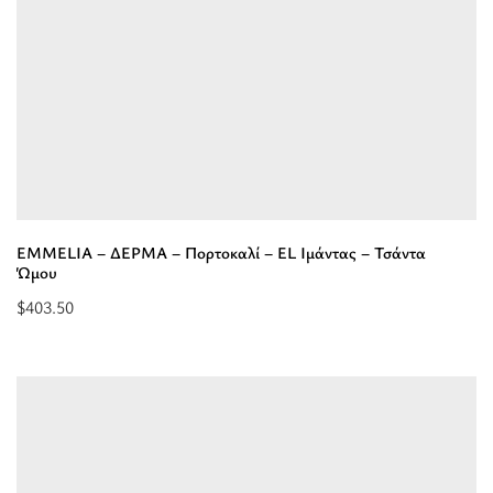
EL
Ιμάντας
-
Τσάντα
Ώμου”
EMMELIA – ΔΕΡΜΑ – Πορτοκαλί – EL Ιμάντας – Τσάντα
Ώμου
$
403.50
Επιλέξτε
επιλογές
για
“EMMELIA
-
ΔΕΡΜΑ