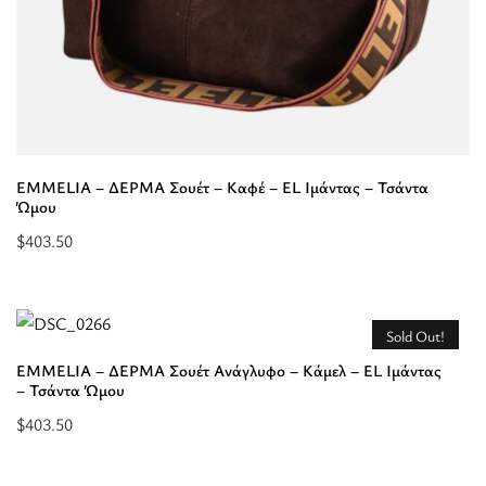
EMMELIA – ΔΕΡΜΑ Σουέτ – Καφέ – EL Ιμάντας – Τσάντα
Ώμου
$
403.50
Επιλέξτε
επιλογές
για
Sold Out!
“EMMELIA
EMMELIA – ΔΕΡΜΑ Σουέτ Ανάγλυφο – Κάμελ – EL Ιμάντας
-
– Τσάντα Ώμου
ΔΕΡΜΑ
$
403.50
Σουέτ
Επιλέξτε
-
επιλογές