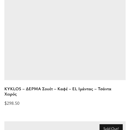
-
Έλεφαντ
-
EL
Ιμάντας
-
Τσάντα
Χειρός”
KYKLOS – ΔΕΡΜΑ Σουέτ – Καφέ – EL Ιμάντας – Τσάντα
Χειρός
$
298.50
Επιλέξτε
επιλογές
για
Sold Out!