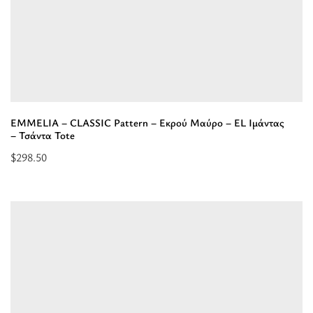
Τσάντα
Χειρός”
EMMELIA – CLASSIC Pattern – Εκρού Μαύρο – EL Ιμάντας
– Τσάντα Tote
$
298.50
Επιλέξτε
επιλογές
για
“EMMELIA
-
CLASSIC
Pattern
-