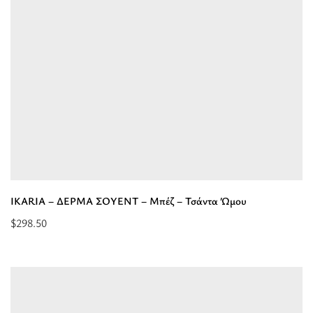
Εκρού
Μαύρο
-
EL
Ιμάντας
-
Τσάντα
Tote”
IKARIA – ΔΕΡΜΑ ΣΟΥΕΝΤ – Μπέζ – Τσάντα Ώμου
$
298.50
Προσθήκη
στο
καλάθι:
“IKARIA
-