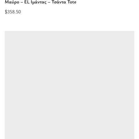
Μαύρο – EL Ιμάντας – Τσάντα Tote
$
358.50
Επιλέξτε
επιλογές
για
“AKTI
Small
-
Ανάγλυφο
ΔΕΡΜΑ
-
CLASSIC
Pattern
-
Μαύρο
-
EL