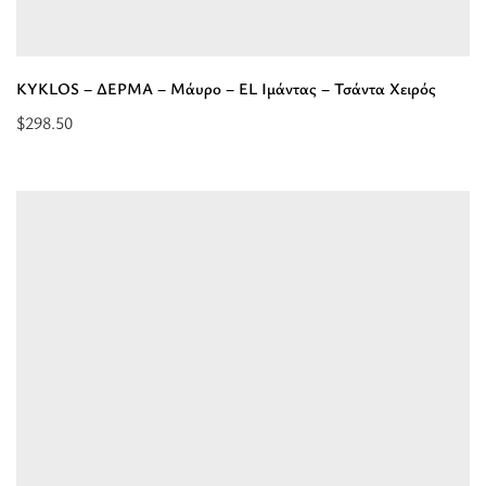
KYKLOS – ΔΕΡΜΑ – Μάυρο – EL Ιμάντας – Τσάντα Χειρός
$
298.50
Επιλέξτε
επιλογές
για
“KYKLOS
-
ΔΕΡΜΑ
-
Μάυρο
-
EL
Ιμάντας
-