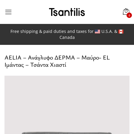
0
Free shipping & paid duties and taxes for
U.S.A. &
Canada
AELIA – Ανάγλυφο ΔΕΡΜΑ – Μαύρο- EL
Ιμάντας – Τσάντα Χιαστί