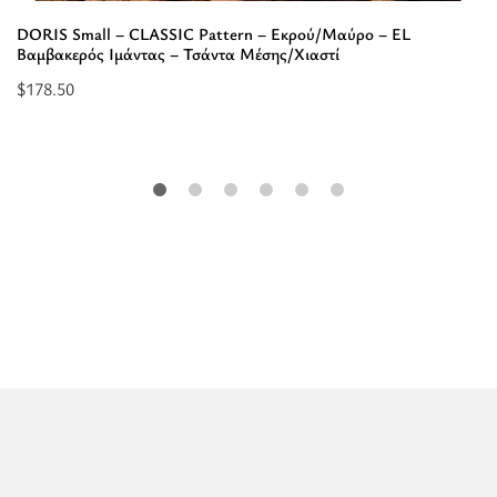
DORIS Small – CLASSIC Pattern – Εκρού/Μαύρο – EL
Βαμβακερός Ιμάντας – Τσάντα Μέσης/Χιαστί
$
178.50
Προσθήκη
στο
καλάθι:
“DORIS
Small
-
CLASSIC
Pattern
-
Εκρού/
Μαύρο
-
EL