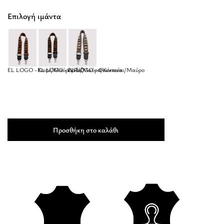
Επιλογή ιμάντα
EL LOGO - Καφέ/Μαύρο/Ροζ
EL LOGO - Λαδί/Μαύρο/Κόκκινο
EL LOGO - Φουντούκι/Μαύρο
Προσθήκη στο καλάθι