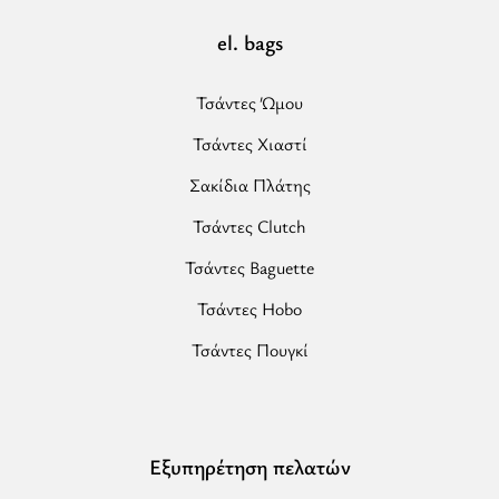
Βαμβακερός
Ιμάντας
el. bags
-
Τσάντα
Τσάντες Ώμου
Μέσης/
Τσάντες Χιαστί
Χιαστί”
Σακίδια Πλάτης
Τσάντες Clutch
Τσάντες Baguette
Τσάντες Hobo
Τσάντες Πουγκί
Εξυπηρέτηση πελατών