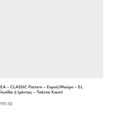
EA – CLASSIC Pattern – Εκρού/Μαύρο – EL
NEFELI 
λυσίδα ή Ιμάντας – Τσάντα Χιαστί
Μαύρο –
193.50
$
328.50
πιλέξτε
Επιλέξτ
πιλογές
επιλογές
ια
για