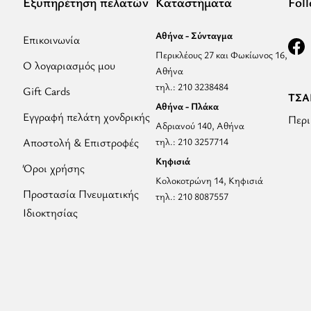
Εξυπηρέτηση πελατών
Καταστήματα
Fol
Αθήνα - Σύνταγμα
Επικοινωνία
Περικλέους 27 και Φωκίωνος 16,
Ο λογαριασμός μου
Αθήνα
τηλ.: 210 3238484
Gift Cards
ΤΣΑΝ
Αθήνα - Πλάκα
Εγγραφή πελάτη χονδρικής
Περι
Αδριανού 140, Αθήνα
Αποστολή & Επιστροφές
τηλ.: 210 3257714
Κηφισιά
Όροι χρήσης
Κολοκοτρώνη 14, Κηφισιά
Προστασία Πνευματικής
τηλ.: 210 8087557
Ιδιοκτησίας