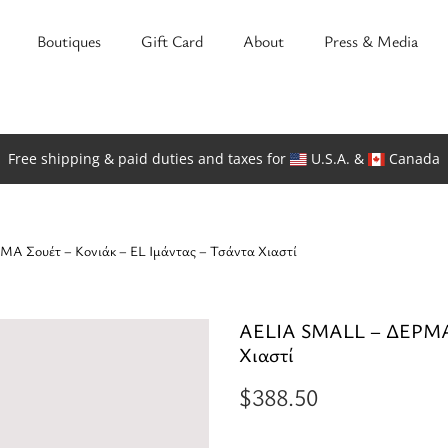
Boutiques
Gift Card
About
Press & Media
Free shipping & paid duties and taxes for
U.S.A. &
Canada
Α Σουέτ – Κονιάκ – EL Ιμάντας – Τσάντα Χιαστί
AELIA SMALL – ΔΕΡΜΑ Σ
Χιαστί
$
388.50