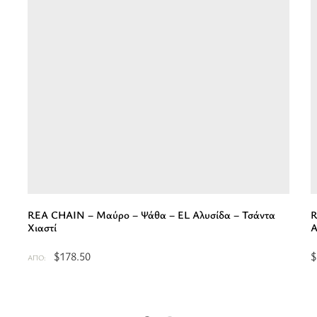
REA CHAIN – Μαύρο – Ψάθα – EL Αλυσίδα – Τσάντα
R
Χιαστί
Α
$
178.50
$
ΑΠΌ:
Επιλέξτε
Ε
επιλογές
ε
για
γ