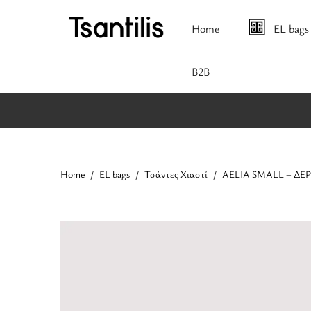
Home
EL bags
B2B
Home
EL bags
Τσάντες Χιαστί
AELIA SMALL – ΔΕΡΜ