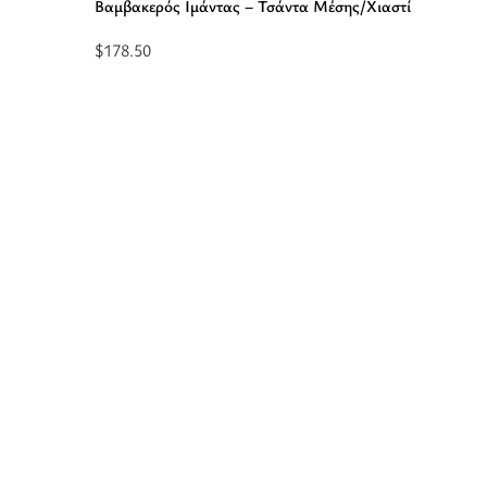
Βαμβακερός Ιμάντας – Τσάντα Μέσης/Χιαστί
$
178.50
Προσθήκη
στο
καλάθι:
“DORIS
Small
-
CLASSIC
Pattern
-
ο –
Μπεζ/
Μαύρο
-
EL
Βαμβακερός
Ιμάντας