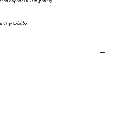
25cm(φάρδος) x 9cm(βάθος)
αι στην Ελλάδα