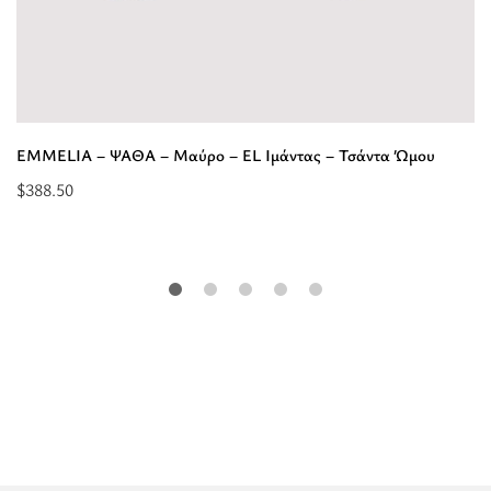
EMMELIA – ΨΑΘΑ – Μαύρο – EL Ιμάντας – Τσάντα Ώμου
$
388.50
Επιλέξτε
επιλογές
για
“EMMELIA
-
ΨΑΘΑ
-
Μαύρο
-
EL