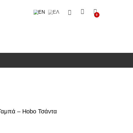
0
αμπά – Hobo Τσάντα