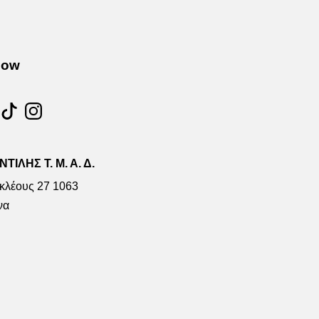
Ιμάντας
σάντα
-
μου”
Τσάντα
low
Χιαστί”
ΤΙΛΗΣ Τ. Μ. Α. Δ.
κλέους 27 1063
να