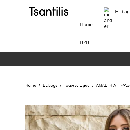
EL bag
Home
B2B
Home
EL bags
Τσάντες Ώμου
AMALTHIA – ΨΑΘΑ