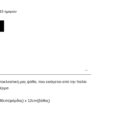
15 ημερών
οκλειστική μας ψάθα, που εισάγεται από την Ιταλία
δέρμα
 36cm(φάρδος) x 12cm(βάθος)