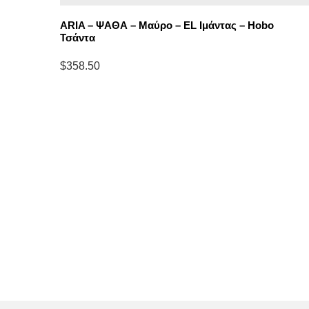
ο –
ARIA – ΨΑΘΑ – Μαύρο – EL Ιμάντας – Hobo
Τσάντα
$
358.50
Επιλέξτε
επιλογές
για
“ARIA
-
ΨΑΘΑ
-
Μαύρο
-
EL
Ιμάντας
-
Hobo