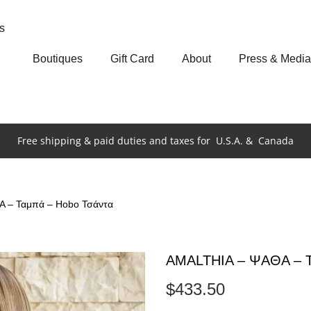
s
Boutiques
Gift Card
About
Press & Media
Free shipping & paid duties and taxes for
U.S.A. &
Canada
 – Ταμπά – Hobo Τσάντα
AMALTHIA – ΨΑΘΑ – Τ
$
433.50