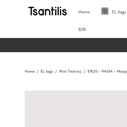
Home
EL bags
B2B
Home
EL bags
Mini Τσάντες
EROS – ΨΑΘΑ – Μαύρο 