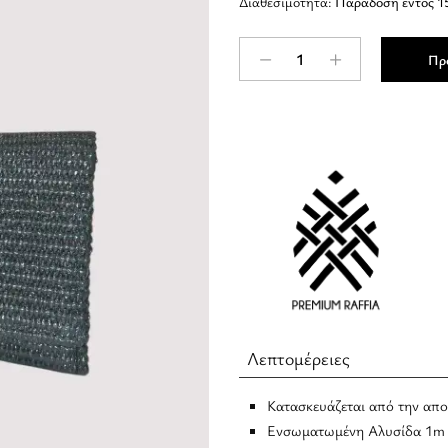
Διαθεσιμότητα:
Παράδοση εντός 1
EROS
Πρ
-
ΨΑΘΑ
-
Μαύρο
-
EL
Αλυσίδα
-
Clutch
quantity
Λεπτομέρειες
Κατασκευάζεται από την αποκ
Ενσωματωμένη Αλυσίδα 1m