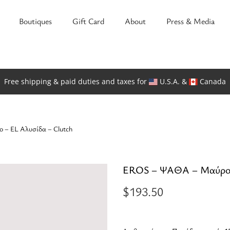
Boutiques
Gift Card
About
Press & Media
Free shipping & paid duties and taxes for
U.S.A. &
Canada
– EL Αλυσίδα – Clutch
EROS – ΨΑΘΑ – Μαύρο –
$
193.50