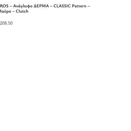
ROS – Ανάγλυφο ΔΕΡΜΑ – CLASSIC Pattern –
αύρο – Clutch
208.50
ροσθήκη
το
αλάθι:
EROS
νάγλυφο
ΔΕΡΜΑ
LASSIC
attern
REA – Α
Μαύρο –
αύρο
$
2
ΑΠΌ:
Επιλέξτ