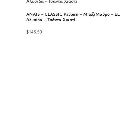
ANAIS – CLASSIC Pattern – Μπεζ/Μαύρο – EL
Αλυσίδα – Τσάντα Χιαστί
$
148.50
Προσθήκη
στο
καλάθι:
“ANAIS
-
CLASSIC
Pattern
-
Μπεζ/
Μαύρο
-
EL