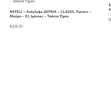
E
Μ
NEFELI – Ανάγλυφο ΔΕΡΜΑ – CLASSIC Pattern –
Μαύρο – EL Ιμάντας – Τσάντα Ώμου
$
Π
$
328.50
Επιλέξτε
σ
επιλογές
κ
για
“
“NEFELI
-
-
Α
Ανάγλυφο
ΔΕΡΜΑ
-
-
C
CLASSIC
P
Pattern
-
-
Μ
Μαύρο
-