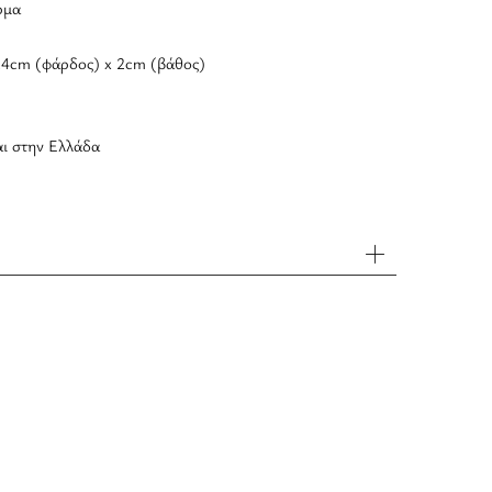
ρμα
24cm (φάρδος) x 2cm (βάθος)
αι στην Ελλάδα