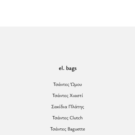
Pattern
-
Εκρού/
Μαύρο
-
EL
Αλυσίδα
-
Τσάντα
el. bags
Χιαστί”
Τσάντες Ώμου
Τσάντες Χιαστί
Σακίδια Πλάτης
Τσάντες Clutch
Τσάντες Baguette