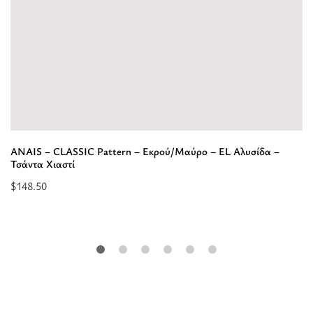
ANAIS – CLASSIC Pattern – Εκρού/Μαύρο – EL Αλυσίδα –
Τσάντα Χιαστί
$
148.50
Προσθήκη
στο
καλάθι:
“ANAIS
-
CLASSIC