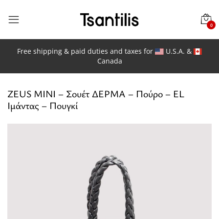
0
Free shipping & paid duties and taxes for
U.S.A. &
Canada
ZEUS MINI – Σουέτ ΔΕΡΜΑ – Πούρο – EL
Ιμάντας – Πουγκί