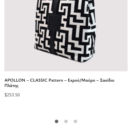
APOLLON – CLASSIC Pattern – Εκρού/Μαύρο – Σακίδιο
Πλάτης
$
253.50
Προσθήκη
στο
καλάθι:
“APOLLON