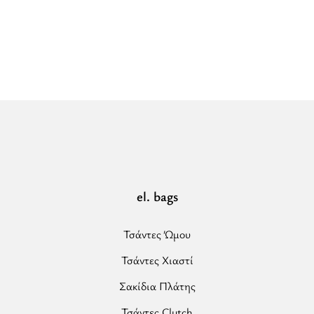
-
CLASSIC
Pattern
-
Εκρού/
Μαύρο
-
Σακίδιο
Πλάτης”
el. bags
Τσάντες Ώμου
Τσάντες Χιαστί
Σακίδια Πλάτης
Τσάντες Clutch